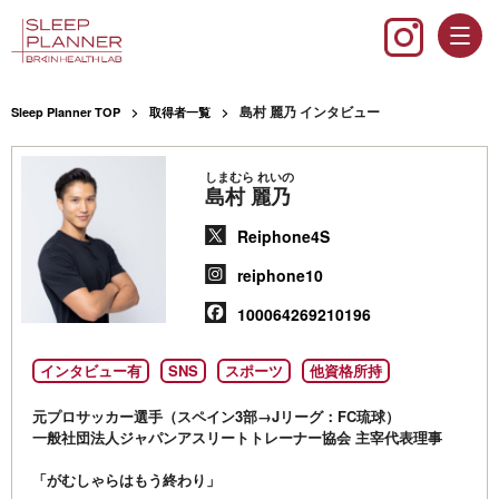
島村 麗乃 インタビュー
Sleep Planner TOP
取得者一覧
しまむら れいの
島村 麗乃
Reiphone4S
reiphone10
100064269210196
インタビュー有
SNS
スポーツ
他資格所持
元プロサッカー選手（スペイン3部→Jリーグ：FC琉球）
一般社団法人ジャパンアスリートトレーナー協会 主宰代表理事
「がむしゃらはもう終わり」