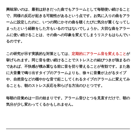
興味深いのは、最初は好きだった曲でもアラームとして毎朝使い続けること
で、同様の反応が起きる可能性があるという点です。お気に入りの曲をアラ
ームに設定したのに、いつの間にかその曲を聴くたびに気分が重くなってし
まったという経験をした方もいるのではないでしょうか。大切な曲をアラー
ムに使い続けることは、その曲への印象を変えてしまうリスクもはらんでい
るのです。
この研究が示す実践的な対策としては、
定期的にアラーム音を変えること
が
挙げられます。同じ音を使い続けることでストレスとの結びつきが強まるの
であれば、不快感が積み重なる前に音を切り替えることが有効です。また急
に大音量で鳴り出すタイプのアラームよりも、徐々に音量が上がるタイプ
や、自然音などの穏やかな音で起こしてくれるタイプのアラームに変えてみ
ることも、朝のストレス反応を和らげる方法のひとつです。
毎朝の目覚めは一日の始まりです。アラーム音ひとつを見直すだけで、朝の
気分が少し変わってくるかもしれません。