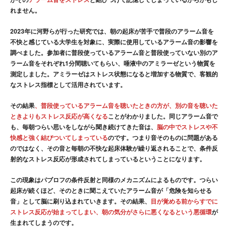
れません。
2023年に河野らが行った研究では、朝の起床が苦手で普段のアラーム音を
不快と感じている大学生を対象に、実際に使用しているアラーム音の影響を
調べました。参加者に普段使っているアラーム音と普段使っていない別のア
ラーム音をそれぞれ1分間聴いてもらい、唾液中のアミラーゼという物質を
測定しました。アミラーゼはストレス状態になると増加する物質で、客観的
なストレス指標として活用されています。
その結果
、普段使っているアラーム音を聴いたときの方が、別の音を聴いた
ときよりもストレス反応が高くなる
ことがわかりました。同じアラーム音で
も、毎朝つらい思いをしながら聞き続けてきた音は、
脳の中でストレスや不
快感と強く結びついてしまっている
のです。つまり音そのものに問題がある
のではなく、その音と毎朝の不快な起床体験が繰り返されることで、条件反
射的なストレス反応が形成されてしまっているということになります。
この現象はパブロフの条件反射と同様のメカニズムによるものです。つらい
起床が続くほど、そのときに聞こえていたアラーム音が「危険を知らせる
音」として脳に刷り込まれていきます。その結果、
目が覚める前からすでに
ストレス反応が始まってしまい、朝の気分がさらに悪くなるという悪循環
が
生まれてしまうのです。