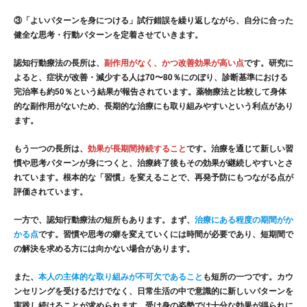
③
「よいパターンを身につける」
試行錯誤を繰り返しながら、自分に合った
健全な思考・行動パターンを定着させていきます。
認知行動療法の長所は、
副作用がなく、かつ改善効果が高い点
です。研究に
よると、症状が改善・減少する人は70〜80％にのぼり、診断基準における
完治率も約50％という結果が報告されています。薬物療法と比較して身体
的な副作用がないため、長期的な治療にも取り組みやすいという利点があり
ます。
もう一つの長所は、
効果が長期間持続すること
です。治療を通じて新しい習
慣や思考パターンが身につくと、治療終了後もその効果が継続しやすいとさ
れています。根本的な「習慣」を変えることで、再発予防にもつながる点が
評価されています。
一方で、認知行動療法の短所もあります。まず、
治療にある程度の期間がか
かる点
です。習慣や思考の癖を変えていくには時間が必要であり、短期間で
の解決を求める方には向かない場合があります。
また、
本人の主体的な取り組みが不可欠であること
も短所の一つです。カウ
ンセリングを受けるだけでなく、日常生活の中で意識的に新しいパターンを
実践し続けることが求められます。受け身の姿勢では十分な効果が得られに