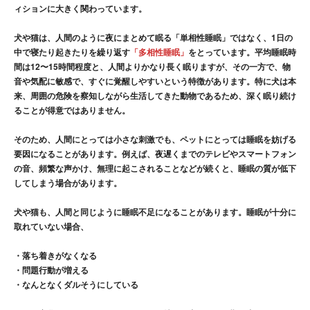
ィションに大きく関わっています。
犬や猫は、人間のように夜にまとめて眠る「単相性睡眠」ではなく、
1日の
中で寝たり起きたりを繰り返す
「多相性睡眠」
をとっています。平均睡眠時
間は12〜15時間程度
と、人間よりかなり長く眠りますが、その一方で、
物
音や気配に敏感で、すぐに覚醒しやすい
という特徴があります。特に犬は本
来、周囲の危険を察知しながら生活してきた動物であるため、深く眠り続け
ることが得意ではありません。
そのため、人間にとっては小さな刺激でも、ペットにとっては睡眠を妨げる
要因になることがあります。例えば、夜遅くまでのテレビやスマートフォン
の音、頻繁な声かけ、無理に起こされることなどが続くと、
睡眠の質が低下
してしまう場合があります。
犬や猫も、人間と同じように睡眠不足になることがあります。睡眠が十分に
取れていない場合、
・落ち着きがなくなる
・問題行動が増える
・なんとなくダルそうにしている