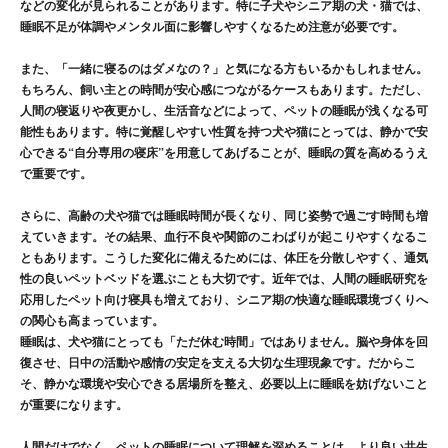
などの変化が見られることがあります。特に子犬やシニア期の犬・猫では、
睡眠不足が体調やメンタル面に影響しやすくなるため注意が必要です。
また、「一緒に寝るのはダメなの？」と気になる方もいるかもしれません。
もちろん、飼い主との時間が安心感につながるケースもあります。ただし、
人間の寝返りや夜更かし、生活音などによって、ペットの睡眠が浅くなる
可
能性もあります。特に覚醒しやすい性質を持つ犬や猫にとっては、静かで安
心できる“自分専用の寝床”を用意してあげることが、睡眠の質を高めるうえ
で重要です。
さらに、高齢の犬や猫では睡眠時間が長くなり、同じ姿勢で過ごす時間も増
えていきます。その結果、
血行不良や関節のこわばり
が起こりやすくなるこ
ともあります。こうした変化に備えるためには
、体圧を分散しやすく、通気
性の良いペットベッド
を選ぶことも大切です。近年では、人間の睡眠研究を
応用したペット向け寝具も増えており、シニア期の快適な睡眠環境づくりへ
の関心も高まっています。
睡眠は、犬や猫にとっても「ただ休む時間」ではありません。
脳や身体を回
復させ、日中の活動や感情の安定を支える大切な生理現象
です。だからこ
そ、静かな環境や安心できる居場所を整え、必要以上に睡眠を妨げないこと
が重要になります。
人間だけでなく、ペットの睡眠について理解を深めることは、より良い共生