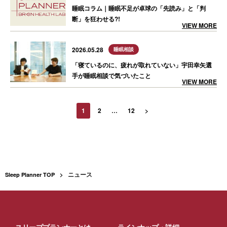
睡眠コラム｜睡眠不足が卓球の「先読み」と「判
断」を狂わせる?!
VIEW MORE
2026.05.28
睡眠相談
「寝ているのに、疲れが取れていない」宇田幸矢選
手が睡眠相談で気づいたこと
VIEW MORE
1
2
…
12
>
ニュース
Sleep Planner TOP