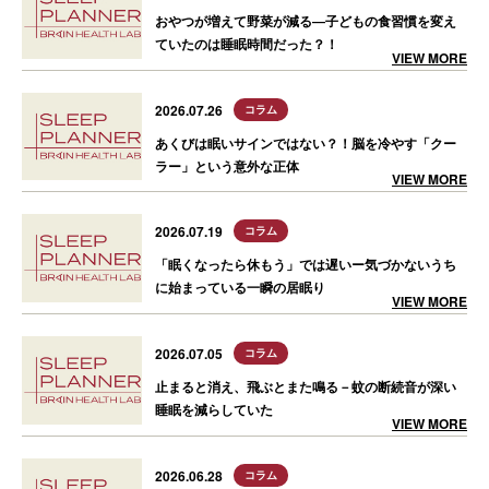
おやつが増えて野菜が減る―子どもの食習慣を変え
ていたのは睡眠時間だった？！
VIEW MORE
2026.07.26
コラム
あくびは眠いサインではない？！脳を冷やす「クー
ラー」という意外な正体
VIEW MORE
2026.07.19
コラム
「眠くなったら休もう」では遅いー気づかないうち
に始まっている一瞬の居眠り
VIEW MORE
2026.07.05
コラム
止まると消え、飛ぶとまた鳴る－蚊の断続音が深い
睡眠を減らしていた
VIEW MORE
2026.06.28
コラム