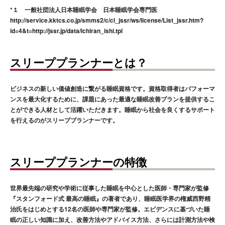
*１ 一般社団法人日本睡眠学会 日本睡眠学会専門医
http://service.kktcs.co.jp/smms2/c/cl_jssr/ws/license/List_jssr.htm?
id=4&t=http://jssr.jp/data/ichiran_ishi.tpl
スリーププランナーとは？
ビジネスの新しい価値創造に繋がる睡眠資格です。資格取得者はパフォーマ
ンスを最大化するために、課題にあった最適な睡眠改善プランを提供するこ
とができる人材として活躍いただきます。睡眠から社会を良くするサポート
を行えるのがスリーププランナーです。
スリーププランナーの特徴
世界最先端の研究や学術に従事した睡眠を中心とした医師・専門家が監修
『スタンフォード式 最高の睡眠』の著者であり、睡眠医学界の権威西野精
治氏をはじめとする12名の医師や専門家が監修。エビデンスに基づいた睡
眠の正しい知識に加え、改善方法やアドバイス方法、さらには計測方法や検