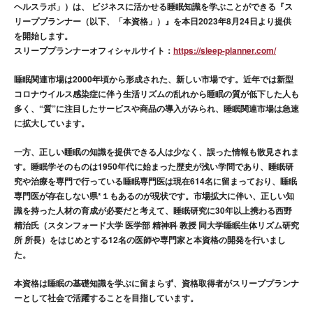
ヘルスラボ」）は、 ビジネスに活かせる睡眠知識を学ぶことができる『ス
リーププランナー（以下、「本資格」）』を本日2023年8月24日より提供
を開始します。
スリーププランナーオフィシャルサイト：
https://sleep-planner.com/
睡眠関連市場は2000年頃から形成された、新しい市場です。近年では新型
コロナウイルス感染症に伴う生活リズムの乱れから睡眠の質が低下した人も
多く、“質”に注目したサービスや商品の導入がみられ、睡眠関連市場は急速
に拡大しています。
一方、正しい睡眠の知識を提供できる人は少なく、誤った情報も散見されま
す。睡眠学そのものは1950年代に始まった歴史が浅い学問であり、睡眠研
究や治療を専門で行っている睡眠専門医は現在614名に留まっており、睡眠
専門医が存在しない県*１もあるのが現状です。市場拡大に伴い、正しい知
識を持った人材の育成が必要だと考えて、睡眠研究に30年以上携わる西野
精治氏（スタンフォード大学 医学部 精神科 教授 同大学睡眠生体リズム研究
所 所長）をはじめとする12名の医師や専門家と本資格の開発を行いまし
た。
本資格は睡眠の基礎知識を学ぶに留まらず、資格取得者がスリーププランナ
ーとして社会で活躍することを目指しています。