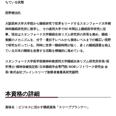
ちている状態
西野精治氏
大阪医科大学大学院から睡眠研究で世界をリードするスタンフォード大学精
神科睡眠研究所に留学し、その後同大学で30 年間以上睡眠医学研究に従
事。現在はスタンフォード大学睡眠生体リズム研究所の所長を務め、睡眠・
覚醒のメカニズムを、分子・遺伝子レベルから個体レベルまでの幅広い視野
で研究を行っている。同時に世界一睡眠時間が短く、多くの睡眠課題を抱え
ている日本の睡眠を改善する活動を積極的に進めている。
スタンフォード大学医学部精神科教授同大学睡眠生体リズム研究所所長/ 医
学博士/ 精神保健指定医/ 日本睡眠学会専門医/ NOBシフトワーク研究会 会
長/ 株式会社ブレインスリープ創業者兼最高研究顧問
本資格の詳細
資格名 ：ビジネスに活かす睡眠資格「スリーププランナー」