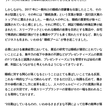
しかしながら、2017 年に一般向けの睡眠の啓蒙書を出版したところ、その
本が話題となり、その年には「睡眠負債」という言葉が新語・流行語大賞の
トップ10 に選出されました。一般の人々の中にも、睡眠の重要性が徐々に
認識されていると感じました。それに呼応して、雑誌で睡眠の特集記事が組
まれたり、スリープテックといわれる睡眠の改善を目的とする製品や、自宅
で簡易的に睡眠計測ができる機器やアプリも多く現れたりするなど、新たな
ビジネスも生まれ、いわゆる“ 睡眠ブーム” が巻き起こりました。
企業における健康経営においても、最近の研究では睡眠が適切にとれていな
いことによる、集中力の低下や身体の不調などがプレゼンティーズムの要因
の1つであると認識され始め、プレゼンティーズム*2を管理すれば会社の業
績、利益にもつながると考えられるようになってきています。
睡眠に対する関心が高くなるということはとても喜ばしいことである反面、
これを一時的なブームで終わらせず、できるだけ正しい知識を広めて、働き
方や余暇の過ごし方に改革を起こし、人々のウェルビーイングの意識が高ま
ることが大切です。今後スリーププランナーの皆様がその一端を担われるこ
とを期待しております。
*2出勤はしているものの、いわゆるさまざまな不調によって仕事の能率が落