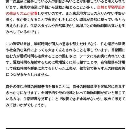
第一次産業に従事している人の割合が高いことが影響していると考えられて
います。農業や漁業は早朝から活動が始まることが多く、
自然と早寝早起き
の生活リズムが定着
しやすいのです。また東北地方は日の入りが早い季節が
長く、夜が長くなることで夜更かしをしにくい環境が自然に整っているとも
考えられます。生活スタイルや自然環境が、地域ごとの睡眠時間の違いを生
み出しているのです。
この調査結果は、睡眠時間が個人の意志や努力だけでなく、住む場所の環境
や社会的な条件によっても大きく左右されることを示しています。首都圏に
住む方が睡眠時間を確保することの難しさは、データにも如実に表れていま
す。通勤時間を短縮するために職場近くに引っ越すことや、在宅勤務を活用
して移動時間を睡眠に充てるといった工夫が、都市部で暮らす人の睡眠改善
につながるかもしれません。
自分の住む地域の睡眠事情を知ることは、自分の睡眠環境を客観的に見直す
きっかけになります。全国平均や他の地域と比べて睡眠時間が短いと感じて
いる方は、生活環境を見直すことで改善できる余地がないか、改めて考えて
みてはいかがでしょうか。