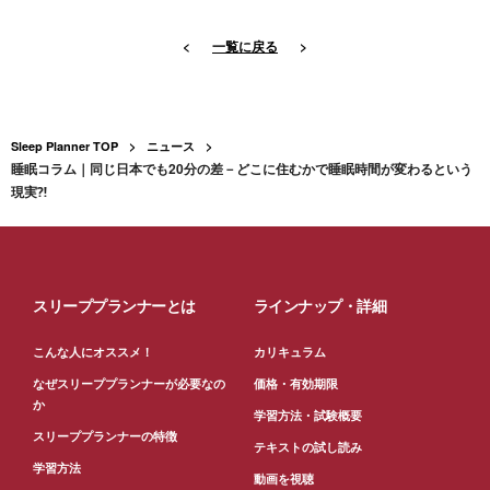
<
一覧に戻る
>
Sleep Planner TOP
ニュース
睡眠コラム｜同じ日本でも20分の差－どこに住むかで睡眠時間が変わるという
現実⁈
スリーププランナーとは
ラインナップ・詳細
こんな人にオススメ！
カリキュラム
なぜスリーププランナーが必要なの
価格・有効期限
か
学習方法・試験概要
スリーププランナーの特徴
テキストの試し読み
学習方法
動画を視聴