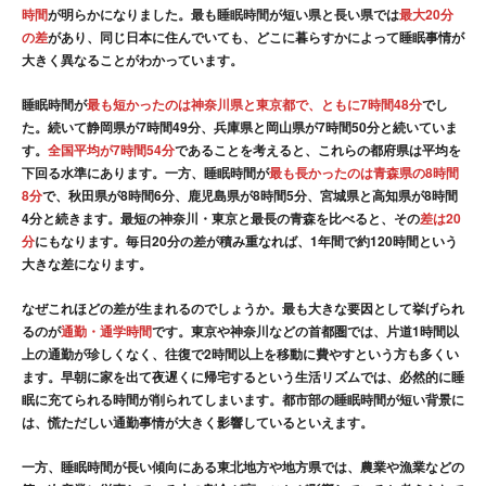
時間
が明らかになりました。最も睡眠時間が短い県と長い県では
最大20分
の差
があり、同じ日本に住んでいても、どこに暮らすかによって睡眠事情が
大きく異なることがわかっています。
睡眠時間が
最も短かったのは神奈川県と東京都で、ともに7時間48分
でし
た。続いて静岡県が7時間49分、兵庫県と岡山県が7時間50分と続いていま
す。
全国平均が7時間54分
であることを考えると、これらの都府県は平均を
下回る水準にあります。一方、睡眠時間が
最も長かったのは青森県の8時間
8分
で、秋田県が8時間6分、鹿児島県が8時間5分、宮城県と高知県が8時間
4分と続きます。最短の神奈川・東京と最長の青森を比べると、その
差は20
分
にもなります。毎日20分の差が積み重なれば、1年間で約120時間という
大きな差になります。
なぜこれほどの差が生まれるのでしょうか。最も大きな要因として挙げられ
るのが
通勤・通学時間
です。東京や神奈川などの首都圏では、片道1時間以
上の通勤が珍しくなく、往復で2時間以上を移動に費やすという方も多くい
ます。早朝に家を出て夜遅くに帰宅するという生活リズムでは、必然的に睡
眠に充てられる時間が削られてしまいます。都市部の睡眠時間が短い背景に
は、慌ただしい通勤事情が大きく影響しているといえます。
一方、睡眠時間が長い傾向にある東北地方や地方県では、農業や漁業などの