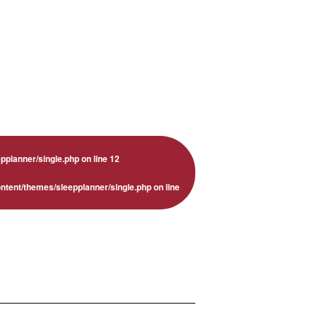
pplanner/single.php
on line
12
ntent/themes/sleepplanner/single.php
on line