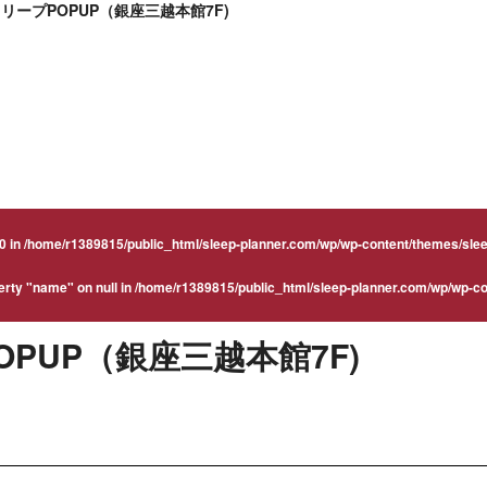
リープPOPUP（銀座三越本館7F)
0 in
/home/r1389815/public_html/sleep-planner.com/wp/wp-content/themes/slee
erty "name" on null in
/home/r1389815/public_html/sleep-planner.com/wp/wp-co
PUP（銀座三越本館7F)