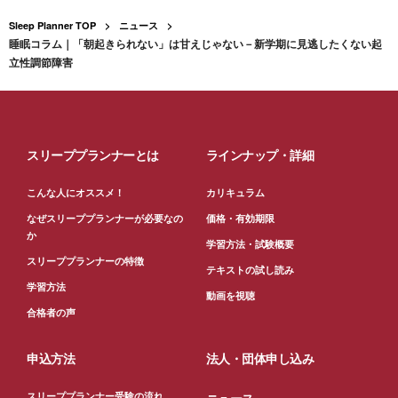
Sleep Planner TOP
ニュース
睡眠コラム｜「朝起きられない」は甘えじゃない－新学期に見逃したくない起
立性調節障害
スリーププランナーとは
ラインナップ・詳細
こんな人にオススメ！
カリキュラム
なぜスリーププランナーが必要なの
価格・有効期限
か
学習方法・試験概要
スリーププランナーの特徴
テキストの試し読み
学習方法
動画を視聴
合格者の声
申込方法
法人・団体申し込み
スリーププランナー受験の流れ