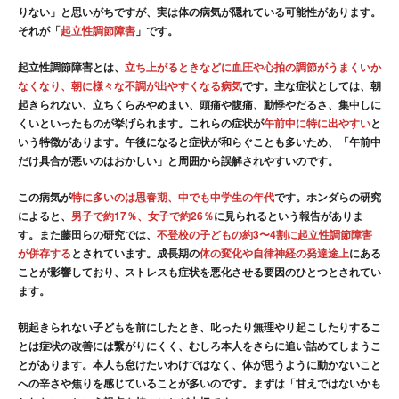
りない」と思いがちですが、実は体の病気が隠れている可能性があります。
それが「
起立性調節障害
」です。
起立性調節障害とは、
立ち上がるときなどに血圧や心拍の調節がうまくいか
なくなり、朝に様々な不調が出やすくなる病気
です。主な症状としては、朝
起きられない、立ちくらみやめまい、頭痛や腹痛、動悸やだるさ、集中しに
くいといったものが挙げられます。これらの症状が
午前中に特に出やすい
と
いう特徴があります。午後になると症状が和らぐことも多いため、「午前中
だけ具合が悪いのはおかしい」と周囲から誤解されやすいのです。
この病気が
特に多いのは思春期、中でも中学生の年代
です。ホンダらの研究
によると、
男子で約17％、女子で約26％
に見られるという報告がありま
す。また藤田らの研究では、
不登校の子どもの約3〜4割に起立性調節障害
が併存する
とされています。成長期の
体の変化や自律神経の発達途上
にある
ことが影響しており、ストレスも症状を悪化させる要因のひとつとされてい
ます。
朝起きられない子どもを前にしたとき、叱ったり無理やり起こしたりするこ
とは症状の改善には繋がりにくく、むしろ本人をさらに追い詰めてしまうこ
とがあります。本人も怠けたいわけではなく、体が思うように動かないこと
への辛さや焦りを感じていることが多いのです。まずは「甘えではないかも